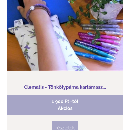
Clematis - Tönkölypárna kartámasz...
1 900 Ft -tól
Akciós
részletek