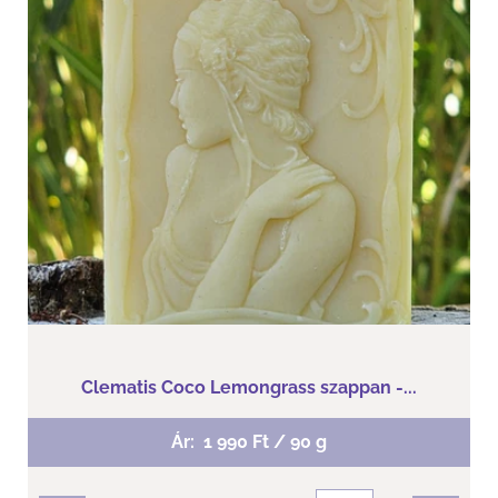
Kókusztejjel készült indiai citromfű illatú Vegan natúr
szappan!
Tisztaság - egészség- természetesség
Clematis Coco Lemongrass szappan -...
Ár:
1 990 Ft / 90 g