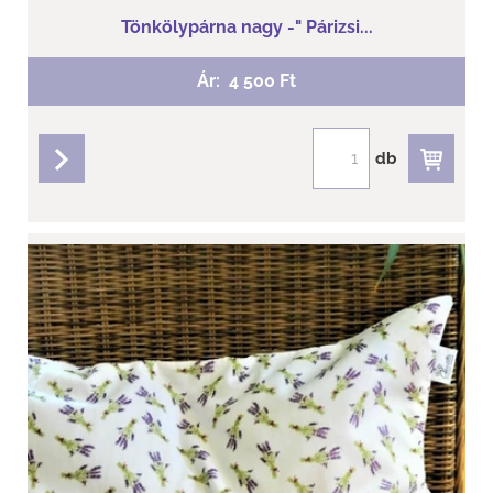
Tönkölypárna nagy -" Párizsi...
Ár:
4 500 Ft
db
részletek
Tönkölypárna nagy - Levendula csokor...
Utolsó darabok!
Mérete:49 cm x 29 cm
Levendula töltettel