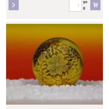
90
g
részletek
Édes narancs szappan - Lótusz mandala
A narancsligetek karácsonyi üzenete
Gyönyörű mandala formában