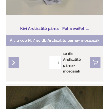
Kivi Arctisztító párna - Puha waffel-...
Ár:
2 500 Ft / 10 db Arctisztító párna+ mosózsák
10 db
Arctisztító
párna+
részletek
mosózsák
Hófehérke Arctisztító párna - Waffel...
Arctisztító párna 10 db + mosózsák
Waffel Normál bőrre