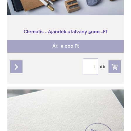
Clematis - Ajándék utalvány 5000.-Ft
Ár:
5 000 Ft
db
részletek
Clematis - Ajándék utalvány 10.000.-Ft
Szeretnéd megajándékozni a választás lehetőségével
számodra kedves barátokat, családtagot, vagy
munkatársadat?
Válaszd ajándék utalványunkat!