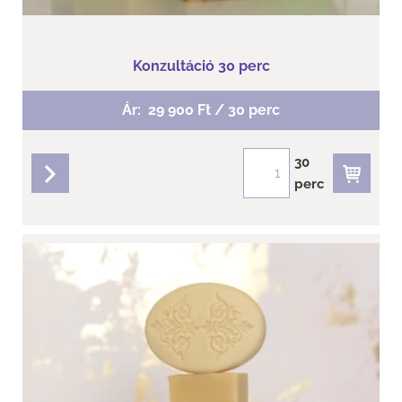
Konzultáció 30 perc
Ár:
29 900 Ft / 30 perc
30
perc
részletek
Clematis Coco Lemongrass szappan -...
Kókusztejjel készült, vegán szappan!
Száraz és normál bőrre ajánljuk!
Tisztaság - egészség- természetesség