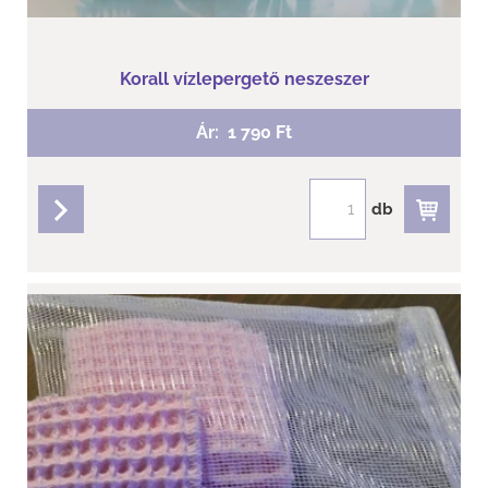
Korall vízlepergető neszeszer
Ár:
1 790 Ft
db
részletek
Shell pink - Arctisztító párna, puha
Arctisztító párna 10 db + mosózsák
Puha Waffel érzékeny bőrre