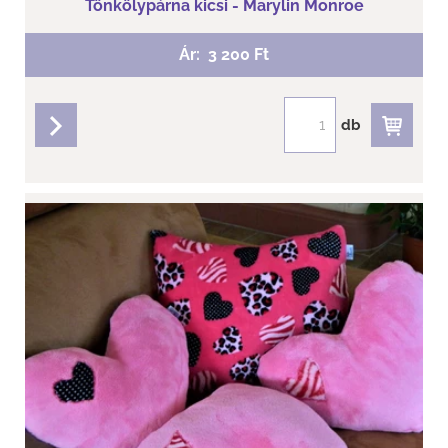
Tönkölypárna kicsi - Marylin Monroe
Ár:
3 200 Ft
db
részletek
Clematis - Csupaszív welsoft aroma párna
Mérete: 41 cm x 38 cm