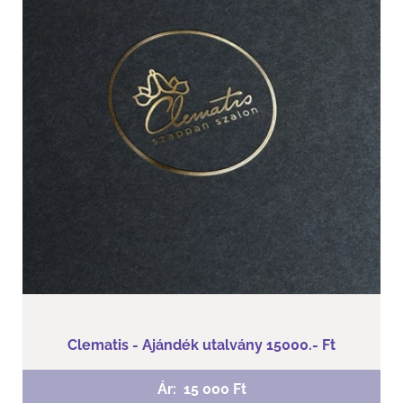
Clematis - Ajándék utalvány 15000.- Ft
Szeretnéd megajándékozni a választás lehetőségével
számodra kedves barátokat, családtagot, vagy
munkatársadat? Válaszd ajándék utalványunkat!
Clematis - Ajándék utalvány 15000.- Ft
Ár:
15 000 Ft