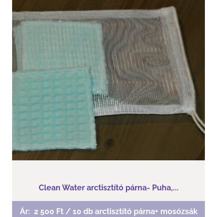
Clean Water arctisztító párna- Puha,...
Arctisztító párna 10 db + mosózsák
Puha Waffel érzékeny bőrre
Clean Water arctisztító párna- Puha,...
Ár:
2 500 Ft / 10 db arctisztító párna+ mosózsák