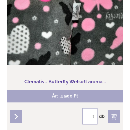
Clematis - Butterfly Welsoft aroma...
Ár:
4 900 Ft
db
részletek