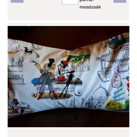
részletek
mosózsák
Tönkölypárna nagy -" Párizsi...
Utolsó Darabok!
Levendula töltettel egy igazi mediterrán illatot szállítunk!
Mérete:49 cm x 29 cm