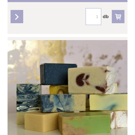
db
részletek
Konzultáció 30 perc
Szappan bérgyártás - konzultáció