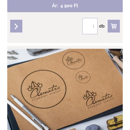
Ár:
4 900 Ft
db
részletek
Clematis - Ajándék utalvány 5000.-Ft
Szeretnéd megajándékozni a választás lehetőségével
számodra kedves barátokat, családtagot, vagy
munkatársadat?
Válaszd ajándék utalványunkat!