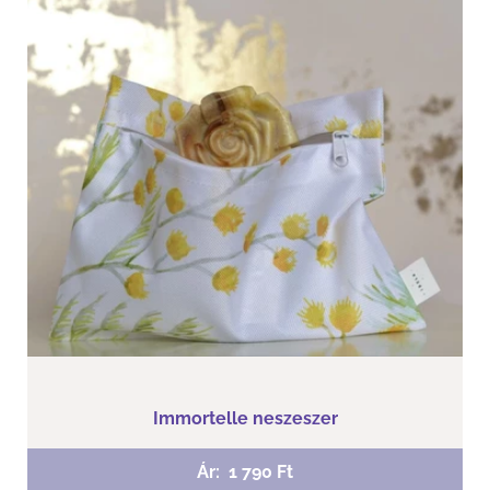
Immortelle neszeszer
Szeretnél egy jó neszeszert?
Tedd a kosaradba most!
Immortelle neszeszer
Ár:
1 790 Ft