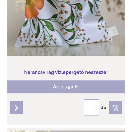
Narancsvirág vízlepergető neszeszer
Ár:
1 790 Ft
db
részletek