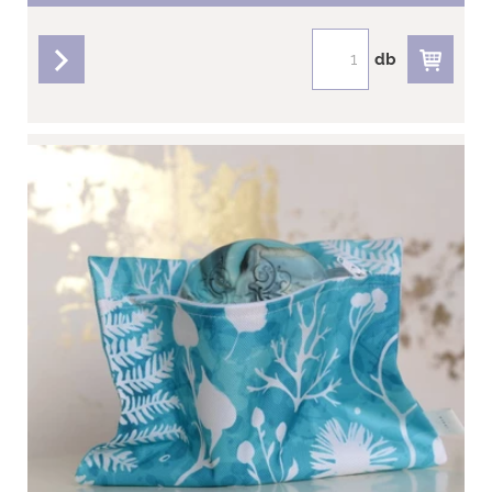
db
részletek
Korall vízlepergető neszeszer
Szeretnél egy jó neszeszert?
Tedd a kosaradba most!