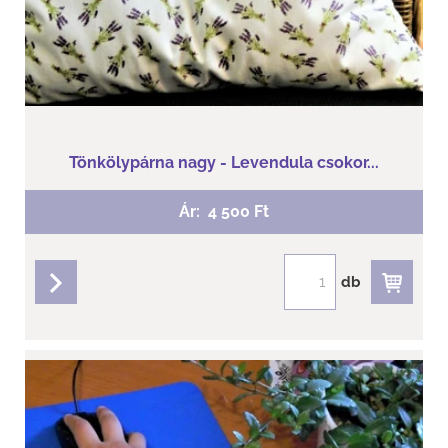
Tönkölypárna nagy - Levendula csokor...
Ár:
4 500 Ft
db
részletek
Clematis - Tönkölypárna kartámasz...
Töltete: Levendula virág+ tönköly
Mérete: 15 cm x 25 cm