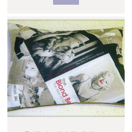
részletek
Tönkölypárna kicsi - Marylin Monroe
Mérete: 34 cm x 24 cm
Választható töltet:
-tönkölypelyva/ levendula
-tönkölypelyva/ citromfű
-tönkölypelyva/ natur