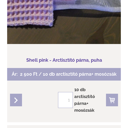
Shell pink - Arctisztító párna, puha
Ár:
2 500 Ft / 10 db arctisztító párna+ mosózsák
10 db
arctisztító
párna+
részletek
mosózsák