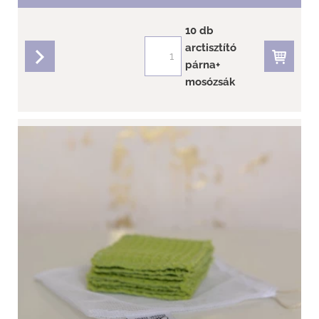
10 db
arctisztító
párna+
részletek
mosózsák
Kivi Arctisztító párna - Puha waffel-...
Arctisztító párna 10 db + mosózsák
Puha Waffel érzékeny bőrre