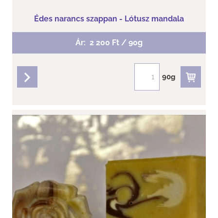
Édes narancs szappan - Lótusz mandala
Ár:
2 200 Ft / 90g
90g
részletek
Édes narancs szappan- szeletes
A narancsliget üzenete száraz és normál bőrre!
Kecsketejes szappan.