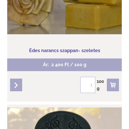
Édes narancs szappan- szeletes
Ár:
2 400 Ft / 100 g
100
g
részletek
Clematis Fekete Rozmaring szeletes...
Hévízi iszapos- fekete szenes rozmaring szappan. Zsíros