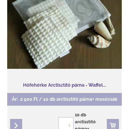
Hófehérke Arctisztító párna - Waffel...
Ár:
2 500 Ft / 10 db arctisztító párna+ mosózsák
10 db
arctisztító
párna+