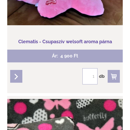
Clematis - Csupaszív welsoft aroma párna
Ár:
4 900 Ft
db
részletek
Clematis - Butterfly Welsoft aroma...
Mérete:41 cm x 38 cm