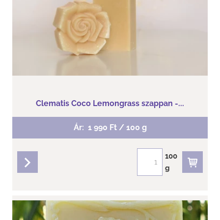
Clematis Coco Lemongrass szappan -...
Ár:
1 990 Ft / 100 g
100
g
részletek
Clematis Coco Lemongrass szappan -...