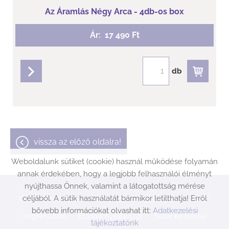
Az Áramlás Négy Arca - 4db-os box
Ár:
17 490 Ft
db
részletek
vissza az előző oldalra!
Weboldalunk sütiket (cookie) használ működése folyamán
annak érdekében, hogy a legjobb felhasználói élményt
nyújthassa Önnek, valamint a látogatottság mérése
céljából. A sütik használatát bármikor letilthatja! Erről
Oldal információk
Adatkezelési tájékoztató
ÁSZF
bővebb információkat olvashat itt:
Adatkezelési
Impresszum
Elállási nyilatkozat
Sütik kezelése
tájékoztatónk