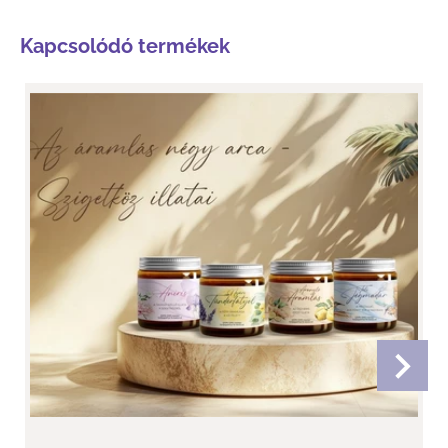
Kapcsolódó termékek
Az Áramlás Négy Arca - 4db-os box
„Kézzel öntött szójagyertyák a Szigetköz védett
világából”
Tavasz. Ősz. Tél. Nyár. Egy folyamat. Egy lélegzet. Egy
természet.