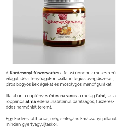
A
Karácsonyi fűszervarázs
a falusi ünnepek meseszerű
világát idézi: fenyőágakon csillanó légies üvegdíszeket,
piros bogyós ilex ágakat és mosolygós manófigurákat.
Illatában a napfényes
édes narancs
, a meleg
fahéj
és a
roppanós
alma
ellenállhatatlanul barátságos, fűszeres-
édes harmóniát teremt.
Egy kedves, otthonos, mégis elegáns karácsonyi pillanat
minden gyertyagyújtáskor.