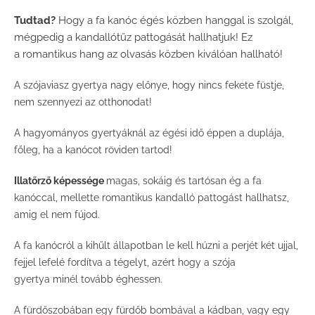
Tudtad?
Hogy a fa kanóc égés közben hanggal is szolgál,
mégpedig a kandallótűz pattogását hallhatjuk! Ez
a romantikus hang az olvasás közben kiválóan hallható!
A szójaviasz gyertya nagy előnye, hogy nincs fekete füstje,
nem szennyezi az otthonodat!
A hagyományos gyertyáknál az égési idő éppen a duplája,
főleg, ha a kanócot röviden tartod!
Illatőrző képessége
magas, sokáig és tartósan ég a fa
kanóccal, mellette romantikus kandalló pattogást hallhatsz,
amig el nem fújod.
A fa kanócról a kihűlt állapotban le kell húzni a perjét két ujjal,
fejjel lefelé fordítva a tégelyt, azért hogy a szója
gyertya minél tovább éghessen.
A fürdőszobában egy fürdőb bombával a kádban, vagy egy