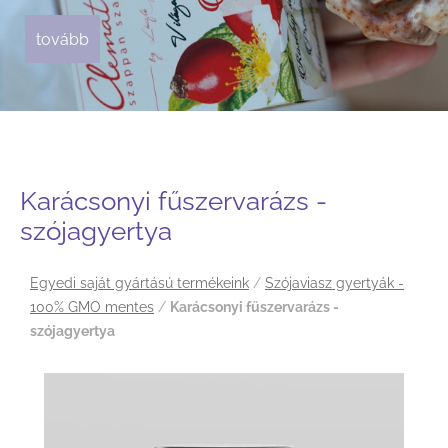
tovább
tovább
tovább
tovább
tovább
tovább
tovább
Karácsonyi fűszervarázs -
szójagyertya
Egyedi saját gyártású termékeink
/
Szójaviasz gyertyák -
100% GMO mentes
/
Karácsonyi fűszervarázs -
szójagyertya