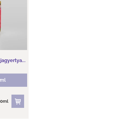
andula,fahéj
 vaníliabab
agyertya...
0ml
00ml