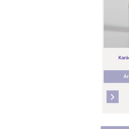
Illatjegyek:
Kará
Ár