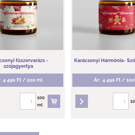
 Édes narancs, fahéj, alma
Illatjegyek: Citromhéj, Édes m
rúd, fahéj levél, szerecsendió,
csonyi fűszervarázs -
Karácsonyi Harmónia- Szój
szójagyertya
:
4 490 Ft / 100 ml
Ár:
4 490 Ft / 10
100
1
részletek
részletek
ml