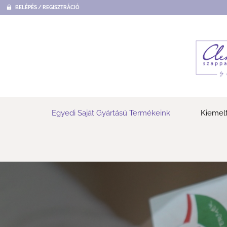
BELÉPÉS / REGISZTRÁCIÓ
Egyedi Saját Gyártású Termékeink
Kiemelt