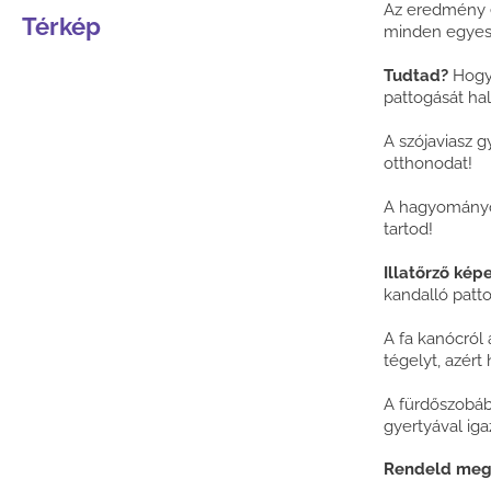
Az eredmény e
Térkép
minden egyes
Tudtad?
Hogy 
pattogását hal
A szójaviasz g
otthonodat!
A hagyományos
tartod!
Illatőrző ké
kandalló patto
A fa kanócról a
tégelyt, azért
A fürdőszobáb
gyertyával iga
Rendeld meg 