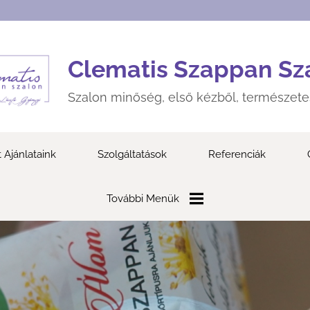
Clematis Szappan Sz
Szalon minőség, első kézből, természet
 Ajánlataink
Szolgáltatások
Referenciák
További Menük
Blog
Elérhetőségek