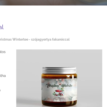
al
ristmas Wintertee - szójagyertya fakanóccal
atos
ntha
a