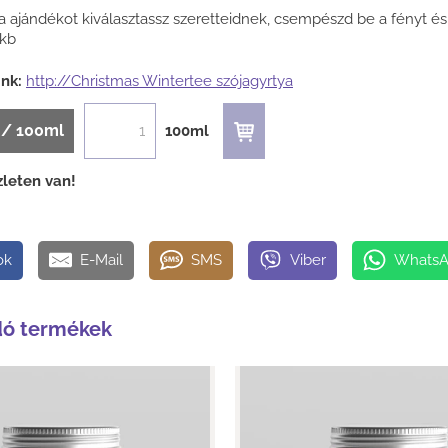
a ajándékot kiválasztassz szeretteidnek, csempészd be a fényt és
ukb
nk:
http://Christmas Wintertee szójagyrtya
t / 100ml
100ml
zleten van!
ok
E-Mail
SMS
Viber
Whats
dó termékek
csonyi fűszervarázs -
Karácsonyi Harmó
szójagyertya
Szójagyertya...