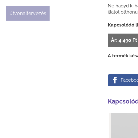
Ne hagyd ki h
illatot otthon
útvonaltervezés
Kapcsolódó li
Ár: 4 490 F
A termék kés
Facebo
Kapcsoló
Kará