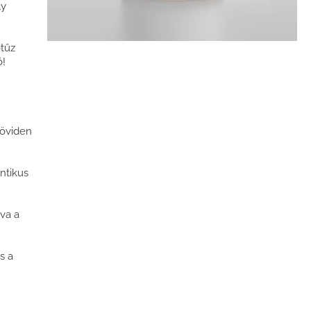
ly
ótűz
ó!
röviden
ntikus
tva a
s a