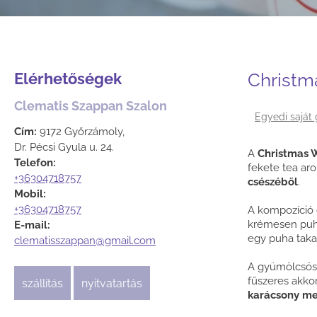
Elérhetőségek
Christm
Clematis Szappan Szalon
Egyedi saját
Cím:
9172 Győrzámoly,
Dr. Pécsi Gyula u. 24.
A
Christmas 
Telefon:
fekete tea ar
+36304718757
csészéből
.
Mobil:
+36304718757
A kompozíció
krémesen pu
E-mail:
egy puha takar
clematisszappan@gmail.com
A gyümölcsös
fűszeres akko
szállítás
nyitvatartás
karácsony me