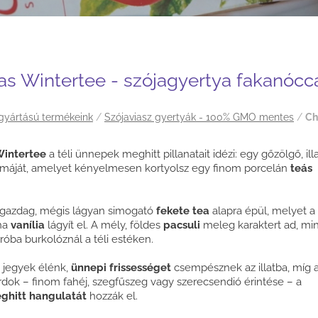
as Wintertee - szójagyertya fakanócc
 gyártású termékeink
/
Szójaviasz gyertyák - 100% GMO mentes
/
Ch
Wintertee
a téli ünnepek meghitt pillanatait idézi: egy gőzölgő, ill
omáját, amelyet kényelmesen kortyolsz egy finom porcelán
teás
 gazdag, mégis lágyan simogató
fekete tea
alapra épül, melyet a
ha
vanília
lágyít el. A mély, földes
pacsuli
meleg karaktert ad, mi
óba burkolóznál a téli estéken.
 jegyek élénk,
ünnepi frissességet
csempésznek az illatba, míg 
rdok – finom fahéj, szegfűszeg vagy szerecsendió érintése – a
ghitt hangulatát
hozzák el.