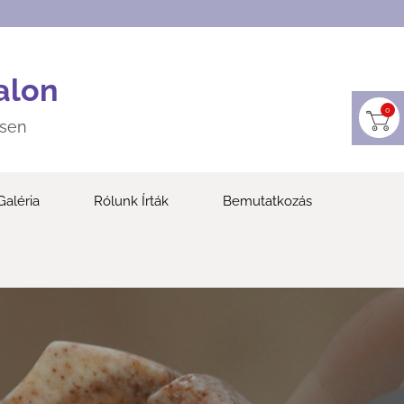
alon
0
esen
Galéria
Rólunk Írták
Bemutatkozás