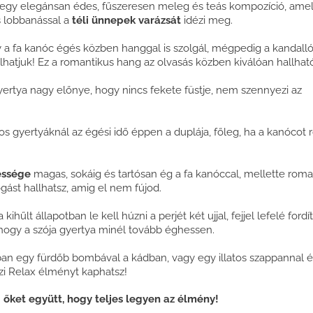
gy elegánsan édes, fűszeresen meleg és teás kompozíció, ame
 lobbanással a
téli ünnepek varázsát
idézi meg.
a fa kanóc égés közben hanggal is szolgál, mégpedig a kandall
lhatjuk! Ez a romantikus hang az olvasás közben kiválóan hallhat
yertya nagy előnye, hogy nincs fekete füstje, nem szennyezi az
 gyertyáknál az égési idő éppen a duplája, főleg, ha a kanócot 
pessége
magas, sokáig és tartósan ég a fa kanóccal, mellette roma
gást hallhatsz, amig el nem fújod.
 kihűlt állapotban le kell húzni a perjét két ujjal, fejjel lefelé fordí
 hogy a szója gyertya minél tovább éghessen.
an egy fürdőb bombával a kádban, vagy egy illatos szappannal é
zi Relax élményt kaphatsz!
őket együtt, hogy teljes legyen az élmény!