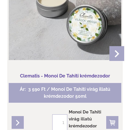
Clematis - Monoi De Tahiti krémdezodor
Ár:
3 590 Ft / Monoi De Tahiti virág illatú
krémdezodor 50ml
Monoi De Tahiti
virág illatú
krémdezodor