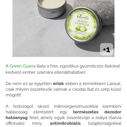
1
+
A
Green Guava
illata a friss, egzotikus gyümölcsös illatokat
kedvelő ember számára ellenállhatatlan!
De nem ez az egyetlen
érték
ebben a termékben! Lássuk,
csak milyen összetevők vannak a csodás illat és szép külső
mögött!
A testszagot okozó mikroorganizmusokkal szembeni
hatásosság eléréséért egy
természetes dezodor
hatóanyag
felel, amely egyik összetevője a zsálya (Salvia
officinalis) mely
antimikrobiális
tulajdonságokkal