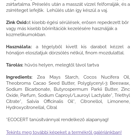
zsírtartalma. Préselés után a masszát vízzel felforralják, és a
zsírréteget lefejtik. Lehűlés után így készül a vaj.
Zink Oxid
ot kisebb égési sérülések, erősen repedezett bőr
vagy más kisebb bőrirritációk kezelésére használják a
kozmetikumokban.
Használata:
a tégelyből kivett kis darabot kézzel a
hónaljon eloszlatjuk dörzsölés nélkül, finom mozdulattal.
Tárolás:
hűvös helyen, melegtől távol tartva
Ingredients:
Zea Mays Starch, Cocos Nucifera Oil,
Theobroma Cacao Seed Butter, Polyglyceryl-3 Beeswax,
Sodium Bicarbonate, Butyrospermum Parkii Butter, Zinc
Oxide, Parfum, Sodium Caproyl/Lauroyl Lactylate*, Triethyl
Citrate*, Salvia Officinalis Oil*, Citronellol, Limonene,
Hydroxycitronellal, Citral
*ECOCERT tanúsítvánnyal rendelkező alapanyag!
Tekints meg további képeket a termékről galériánkban!