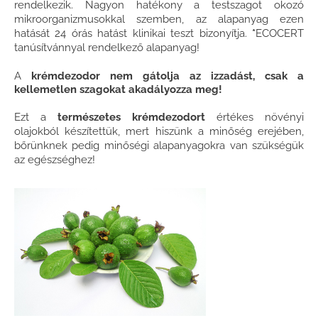
rendelkezik. Nagyon hatékony a testszagot okozó
mikroorganizmusokkal szemben, az alapanyag ezen
hatását 24 órás hatást klinikai teszt bizonyítja.
*
ECOCERT
tanúsítvánnyal rendelkező alapanyag!
A
krémdezodor nem gátolja az izzadást, csak a
kellemetlen szagokat akadályozza meg!
Ezt a
természetes krémdezodort
értékes növényi
olajokból készítettük, mert hiszünk a minőség erejében,
bőrünknek pedig minőségi alapanyagokra van szükségük
az egészséghez!