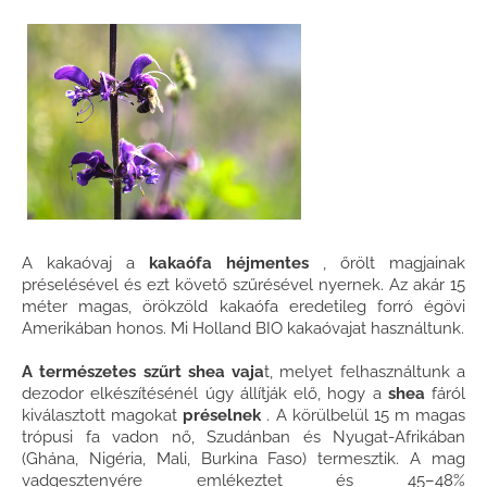
A kakaóvaj a
kakaófa héjmentes
, őrölt magjainak
préselésével és ezt követő szűrésével nyernek. Az akár 15
méter magas, örökzöld kakaófa eredetileg forró égövi
Amerikában honos. Mi Holland BIO kakaóvajat használtunk.
A természetes szűrt shea vaja
t, melyet felhasználtunk a
dezodor elkészítésénél úgy állítják elő, hogy a
shea
fáról
kiválasztott magokat
préselnek
. A körülbelül 15 m magas
trópusi fa vadon nő, Szudánban és Nyugat-Afrikában
(Ghána, Nigéria, Mali, Burkina Faso) termesztik. A mag
vadgesztenyére emlékeztet és 45–48%