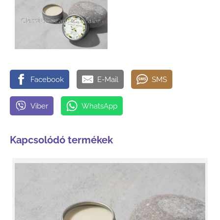
Facebook
E-Mail
SMS
Viber
WhatsApp
Kapcsolódó termékek
Clematis - Monoi De Tahiti krémdezodor
Monoi De Tahiti a kifinomult egzotikus csábítás illata!