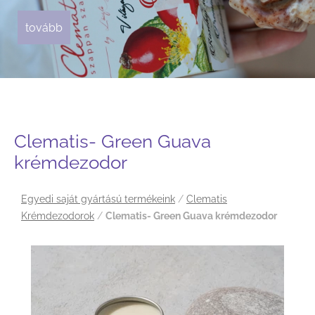
tovább
tovább
tovább
tovább
tovább
tovább
tovább
Clematis- Green Guava
krémdezodor
Egyedi saját gyártású termékeink
/
Clematis
Krémdezodorok
/
Clematis- Green Guava krémdezodor